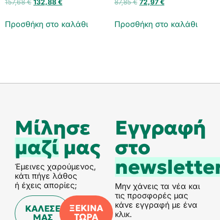
157,68
€
132,88
€
87,85
€
72,97
€
Προσθήκη στο καλάθι
Προσθήκη στο καλάθι
Μίλησε
Eγγραφή
μαζί
μας
στο
newslette
Έμεινες χαρούμενος,
κάτι πήγε λάθος
ή έχεις απορίες;
Μην χάνεις τα νέα και
τις προσφορές μας
κάνε εγγραφή με ένα
ΞΕΚΙΝΑ
ΚΑΛΕΣΕ
κλικ.
ΤΩΡΑ
ΜΑΣ