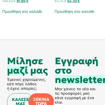
106,53
€
91,65
€
62,75
€
52,33
€
Προσθήκη στο καλάθι
Προσθήκη στο καλάθι
Μίλησε
Eγγραφή
μαζί
μας
στο
newslette
Έμεινες χαρούμενος,
κάτι πήγε λάθος
ή έχεις απορίες;
Μην χάνεις τα νέα και
τις προσφορές μας
κάνε εγγραφή με ένα
ΞΕΚΙΝΑ
ΚΑΛΕΣΕ
κλικ.
ΤΩΡΑ
ΜΑΣ