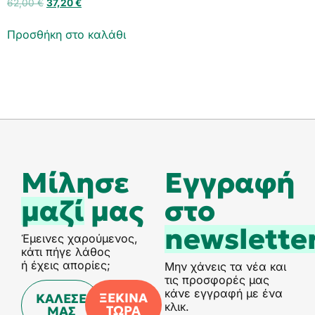
62,00
€
37,20
€
Προσθήκη στο καλάθι
Μίλησε
Eγγραφή
μαζί
μας
στο
newslette
Έμεινες χαρούμενος,
κάτι πήγε λάθος
ή έχεις απορίες;
Μην χάνεις τα νέα και
τις προσφορές μας
κάνε εγγραφή με ένα
ΞΕΚΙΝΑ
ΚΑΛΕΣΕ
κλικ.
ΤΩΡΑ
ΜΑΣ