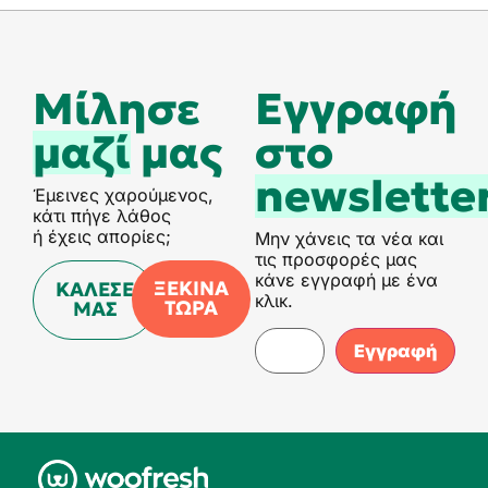
Μίλησε
Eγγραφή
μαζί
μας
στο
newslette
Έμεινες χαρούμενος,
κάτι πήγε λάθος
ή έχεις απορίες;
Μην χάνεις τα νέα και
τις προσφορές μας
κάνε εγγραφή με ένα
ΞΕΚΙΝΑ
ΚΑΛΕΣΕ
κλικ.
ΤΩΡΑ
ΜΑΣ